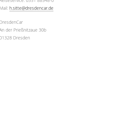
Reiseservice: 0351 88548-0
Mail:
h.sitte@dresdencar.de
DresdenCar
An der Prießnitzaue 30b
01328 Dresden