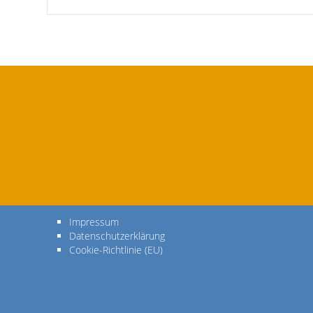
in
in
wikipedia.org
wikipedia.org
Impressum
Datenschutzerklärung
Cookie-Richtlinie (EU)