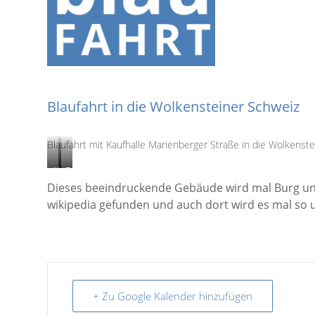
Blaufahrt in die Wolkensteiner Schweiz
Blaufahrt mit Kaufhalle Marienberger Straße in die Wolkens
Wolkenstein
Burg-
Dieses beeindruckende Gebäude wird mal Burg und
Schloß,
Wolkenstein-
wikipedia gefunden und auch dort wird es mal so 
Bild:
Teil,
CC
Bild:
BY-
CC
SA
SA-
by
BY
Jörg
by
+ Zu Google Kalender hinzufügen
Blobelt
Oxensepp