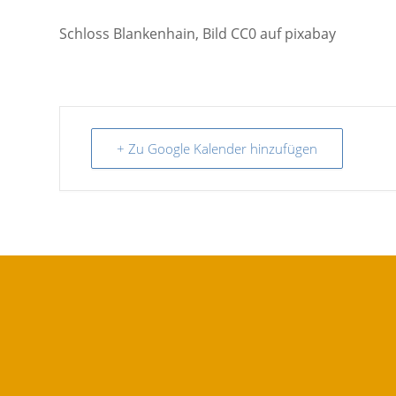
Schloss Blankenhain, Bild CC0 auf pixabay
+ Zu Google Kalender hinzufügen