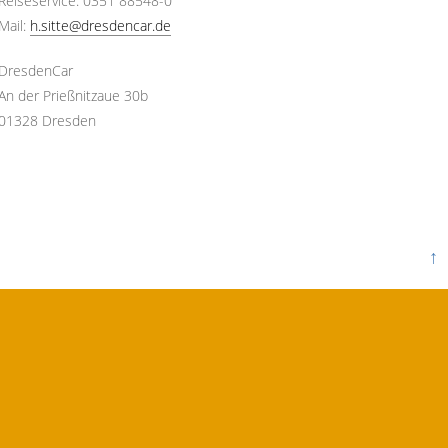
Reiseservice: 0351 88548-0
Mail:
h.sitte@dresdencar.de
DresdenCar
An der Prießnitzaue 30b
01328 Dresden
↑