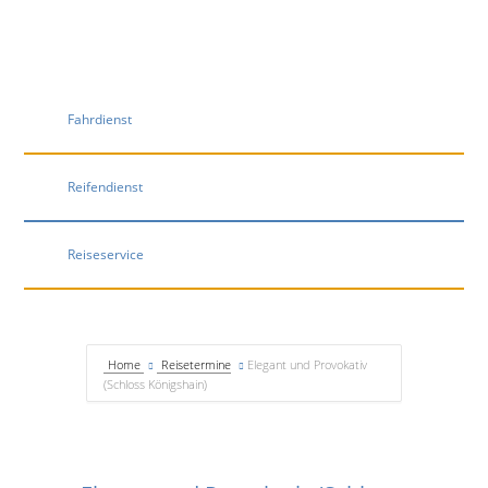
Fahrdienst
Reifendienst
Reiseservice
Home
Reisetermine
Elegant und Provokativ
(Schloss Königshain)