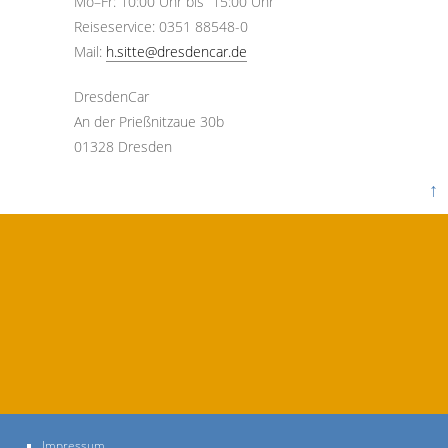
Mo–Fr: 10:00 Uhr bis 15:00 Uhr
Reiseservice: 0351 88548-0
Mail:
h.sitte@dresdencar.de
DresdenCar
An der Prießnitzaue 30b
01328 Dresden
↑
Impressum