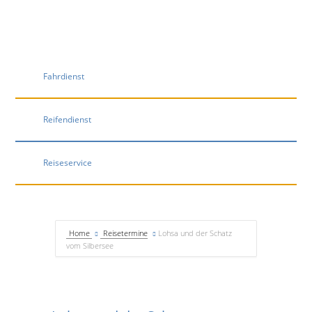
Fahrdienst
Reifendienst
Reiseservice
Home
Reisetermine
Lohsa und der Schatz
vom Silbersee