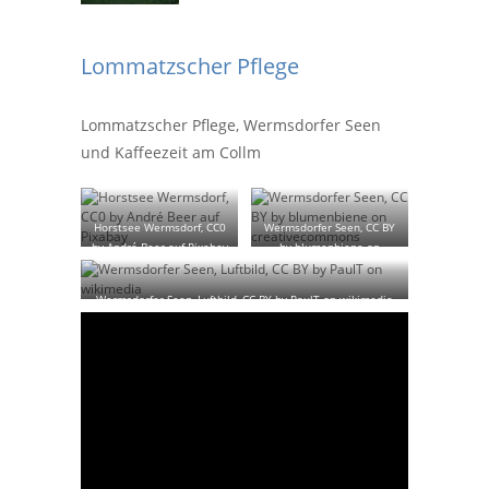
Lommatzscher Pflege
Lommatzscher Pflege, Wermsdorfer Seen
und Kaffeezeit am Collm
Horstsee Wermsdorf, CC0
Wermsdorfer Seen, CC BY
by André Beer auf Pixabay
by blumenbiene on
creativecommons
Wermsdorfer Seen, Luftbild, CC BY by PaulT on wikimedia