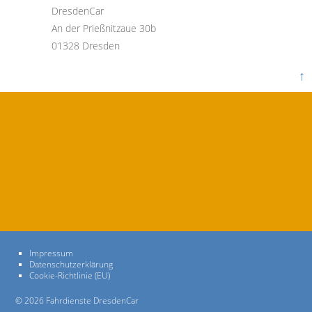
DresdenCar
An der Prießnitzaue 30b
01328 Dresden
↑
Impressum
Datenschutzerklärung
Cookie-Richtlinie (EU)
© 2026 Fahrdienste DresdenCar