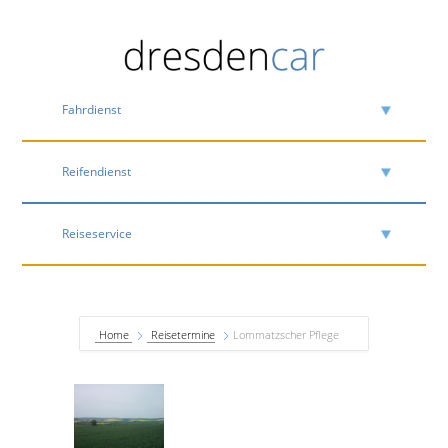
Fahrdienst
Reifendienst
Reiseservice
Home
Reisetermine
Lommatzscher Pflege