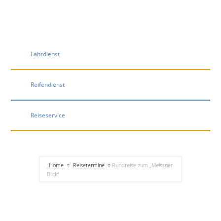
Fahrdienst
Reifendienst
Reiseservice
Home
Reisetermine
Rundreise zum „Meissner
Blick“