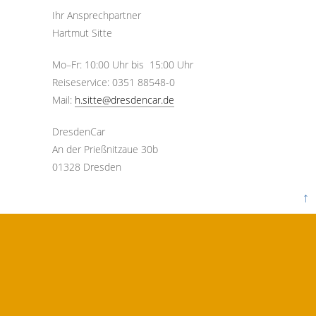
Ihr Ansprechpartner
Hartmut Sitte
Mo–Fr: 10:00 Uhr bis 15:00 Uhr
Reiseservice: 0351 88548-0
Mail:
h.sitte@dresdencar.de
DresdenCar
An der Prießnitzaue 30b
01328 Dresden
↑