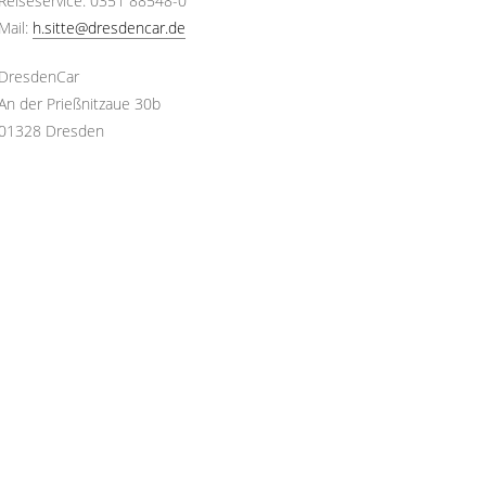
Reiseservice: 0351 88548-0
Mail:
h.sitte@dresdencar.de
DresdenCar
An der Prießnitzaue 30b
01328 Dresden